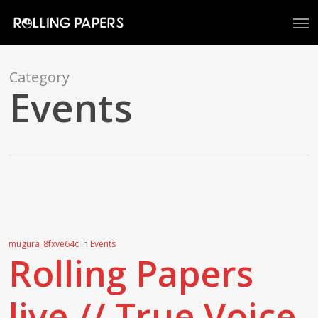
Skip
Men
to
main
content
Category
Events
mugura_8fxve64c
In
Events
Rolling Papers
live // True Voice