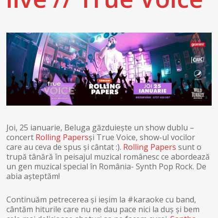
Joi, 25 ianuarie, Beluga găzduiește un show dublu –
concert
Rolling Papers
și True Voice, show-ul vocilor
care au ceva de spus și cântat :).
Rolling Papers
sunt o
trupă tânără în peisajul muzical românesc ce abordează
un gen muzical special în România- Synth Pop Rock. De
abia așteptăm!
Continuăm petrecerea și ieșim la #karaoke cu band,
cântăm hiturile care nu ne dau pace nici la duș și bem